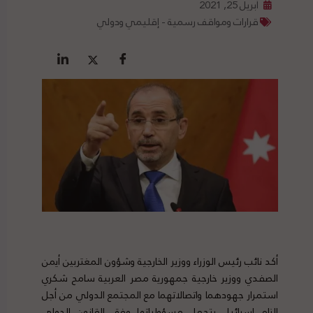
أبريل 25, 2021
قرارات ومواقف رسمية - إقليمي ودولي
أكد نائب رئيس الوزراء ووزير الخارجية وشؤون المغتربين أيمن
الصفدي ووزير خارجية جمهورية مصر العربية سامح شكري
استمرار جهودهما واتصالاتهما مع المجتمع الدولي من أجل
إلزام إسرائيل بتحمل مسؤولياتها وفق القانون الدولي