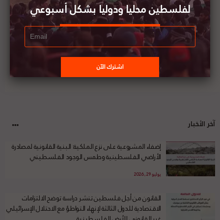
على الشعب الفلسطيني في القدس
لفلسطين محليا ودوليا بشكل أسبوعي
آخر الأخبار
إضفاء المشروعية على نزع الملكية: البنية القانونية لمصادرة
الأراضي الفلسطينية وطمس الوجود الفلسطيني
يوليو 29, 2026
القانون من أجل فلسطين تنشر دراسة توضح الالتزامات
الاقتصادية للدول الثالثة لإنهاء التواطؤ مع الاحتلال الإسرائيلي
غير القانوني للأرض الفلسطينية