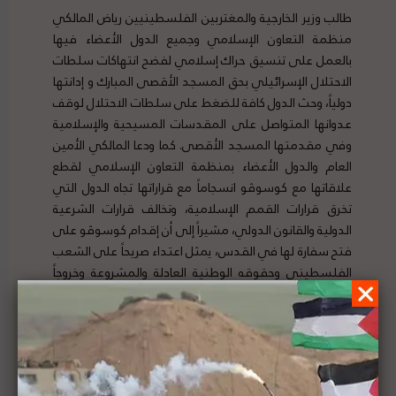
طالب وزير الخارجية والمغتربين الفلسطينيين رياض المالكي
منظمة التعاون الإسلامي وجميع الدول الأعضاء فيها
بالعمل على تنسيق حراك إسلامي لفضح انتهاكات سلطات
الاحتلال الإسرائيلي بحق المسجد الأقصى المبارك و إدانتها
دولياً، وحث الدول كافة للضغط على سلطات الاحتلال لوقف
عدوانها المتواصل على المقدسات المسيحية والإسلامية
وفي مقدمتها المسجد الأقصى. كما ودعا المالكي الأمين
العام والدول الأعضاء بمنظمة التعاون الإسلامي لقطع
علاقاتها مع كوسوڤو انسجاماً مع قراراتها تجاه الدول التي
تخرق قرارات القمم الإسلامية، وتخالف قرارات الشرعية
الدولية والقانون الدولي، مشيراً إلى أن إقدام كوسوڤو على
فتح سفارة لها في القدس، يمثل اعتداء صريحاً على الشعب
الفلسطيني وحقوقه الوطنية العادلة والمشروعة وخروجاً
فاضحاً على قرارات الأمم المتحدة. لتفاصيل الخبر ومصدره
الأصلي،
هنا