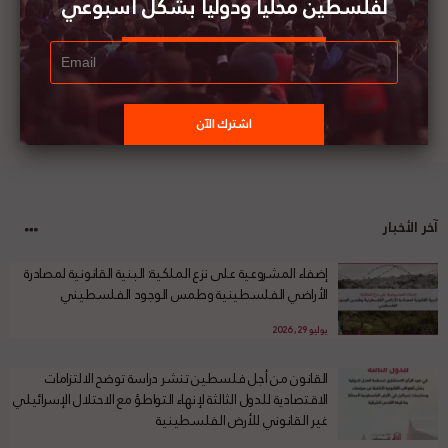
لفلسطين محليا ودوليا بشكل أسبوعي
آخر الأخبار
إضفاء المشروعية على نزع الملكية: البنية القانونية لمصادرة
الأراضي الفلسطينية وطمس الوجود الفلسطيني
يوليو 29, 2026
القانون من أجل فلسطين تنشر دراسة توضح الالتزامات
الاقتصادية للدول الثالثة لإنهاء التواطؤ مع الاحتلال الإسرائيلي
غير القانوني للأرض الفلسطينية