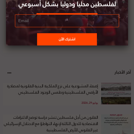
لفلسطين محليا ودوليا بشكل أسبوعي
آخر الأخبار
إضفاء المشروعية على نزع الملكية: البنية القانونية لمصادرة
الأراضي الفلسطينية وطمس الوجود الفلسطيني
يوليو 29, 2026
القانون من أجل فلسطين تنشر دراسة توضح الالتزامات
الاقتصادية للدول الثالثة لإنهاء التواطؤ مع الاحتلال الإسرائيلي
غير القانوني للأرض الفلسطينية