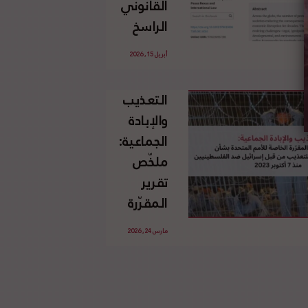
القانوني
الإسرائيلي
الراسخ
غير
للاجئين
القانوني
أبريل 15, 2026
الفلسطينيين
للأرض
وحقهم
الفلسطينية
التعذيب
في العودة
والإبادة
بموجب
الجماعية:
القانون
ملخّص
الدولي
تقرير
المقرّرة
الخاصة
مارس 24, 2026
للأمم
المتحدة
بشأن
الاستخدام