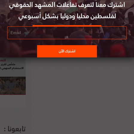
اشترك معنا لتعرف تفاعلات المشهد الحقوقي
لفلسطين محليا ودوليا بشكل أسبوعي
قالات حول: القانون الدولي وفلسطين: أداة
للعدالة أم ملهاة للسيطرة؟
تابعونا :