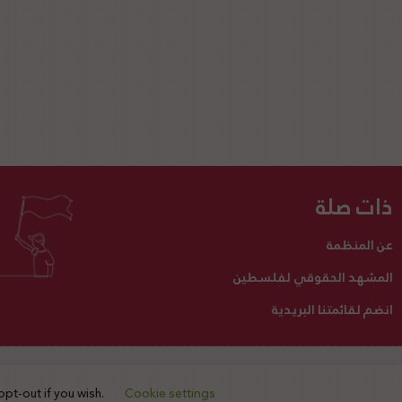
ذات صلة
عن المنظمة
المشهد الحقوقي لفلسطين
انضم لقائمتنا البريدية
تبرع لنا
أنشطتنا
اتصل بنا
opt-out if you wish.
Cookie settings