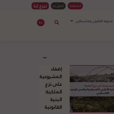
تبرع لنا
أنشطتنا
اتصل بنا
مدونة القانون وفلسطين
En
إضفاء
المشروعية
على نزع
الملكية:
البنية
القانونية