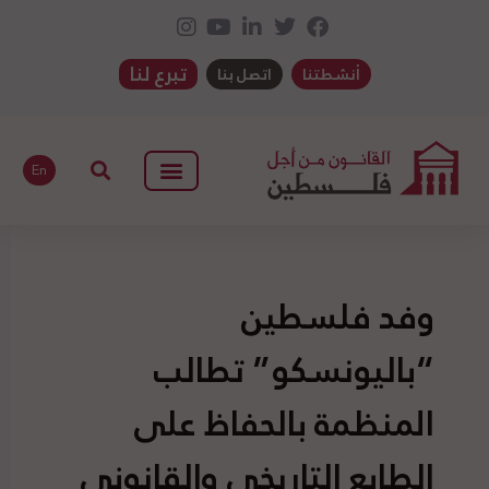
تبرع لنا
أنشطتنا
اتصل بنا
En
وفد فلسطين
“باليونسكو” تطالب
المنظمة بالحفاظ على
الطابع التاريخي والقانوني