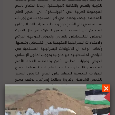
للتربية والعلم والثقافة (اليونسكو)، رسالة احتجاج باسم
المجموعة العربية لدى “اليونسكو”، إلى المدير العام
للمنظمة بهدف وضعها في آخر المستجدات من إجراءات
تعسفية في حي الشيخ جراح واعتداءات قوات الاحتلال على
المصلين في المسجد الأقصى المبارك، في ظل التحرك
الوطني الفلسطيني والعربي والدولي لمواجهة الجرائم
والاعتداءات الإسرائيلية المنهجية على فلسطين وشعبها.
وأضاف الوفد ان الانتهاكات الإسرائيلية المستمرة في
الأراضي الفلسطينية غير قانونية بموجب القانون الإنساني
الدولي وقرارات مجلس الأمن والجمعية العامة للأمم
المتحدة. وطالب الوفد، المدير العام للمنظمة باتخاذ جميع
الإجراءات المناسبة للحفاظ على الطابع التاريخي المميز
للقدس الشرقية، وضرورة مطالبة إسرائيل، بوقف جميع
الانتهاكات التي تضر بالطابع التاريخي والقانوني المميز
للقدس الشرقية، والالتزام بأحكام اتفاقيات وقرارات
اليونسكو. لتفاصيل الخبر ومصدره الأصلي،
هنا