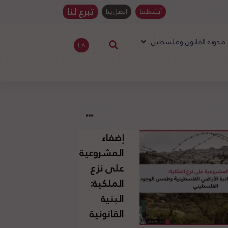
تبرع لنا
أنشطتنا
اتصل بنا
مدونة القانون وفلسطين
En
إضفاء
المشروعية
على نزع
الملكية:
البنية
القانونية