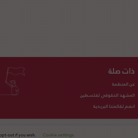
ذات صلة
عن المنظمة
المشهد الحقوقي لفلسطين
انضم لقائمتنا البريدية
تبرع لنا
أنشطتنا
اتصل بنا
opt-out if you wish.
Cookie settings