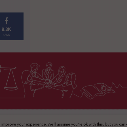
9.3K
FANS
2025 © جميع الحقوق محفوظة
 improve your experience. We'll assume you're ok with this, but you can 