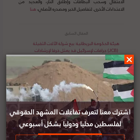
الاعتقال وسحب البطاقات وإطلاق النار، والعديد من
الاعتداءات الأخرى. لتفاصيل الخبر ومصدره الأصلي،
هنا
هيئة الحكومة البريطانية: بيع شركة الآلات الثقيلة
(JCB) جرافات لإسرائيل قد يمثل خرقا لإرشادات
منظمة التعاون الاقتصادي
الناطق الرسمي باسم الرئاسة الفلسطينية نبيل أبو
ردينة يدين "بناء آلاف الوحدات الاستيطانية الجديدة
على الأراضي الفلسطينية"
اشترك معنا لتعرف تفاعلات المشهد الحقوقي
لفلسطين محليا ودوليا بشكل أسبوعي