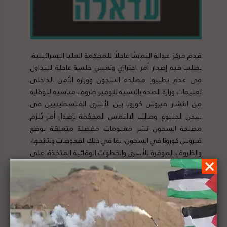
قدم مركز عدالة التماسًا عاجلًا للمحكمة العليا الاسرائيلية،
يطلب فيه إصدار أمر احترازي وتعيين جلسة عاجلة للتداول
في عدم تطبيق مصلحة السجون ووزارة الأمن الداخلي
تعليمات وزارة الصحة بالنسبة لتوفير ظروف مناسبة للوقاية
من انتشار فيروس كورونا بين الأسرى الفلسطينيين في
سجن الجلبوع. وطالب الالتماس المحكمة بإصدار أمر يُلزم
مصلحة السجون نشر معلومات مفصلة متعلقة بوضع
فيروس كورونا في السجون، بما في ذلك الفحوصات ونتائجها،
والظروف الموفرة للأسرى والخطوات الوقائية المتخذة، على
أن يتم نشر هذه المعلومات بشكل يومي وباللغة العربية.
لتفاصيل الخبر ومصدره الأصلي،
هنا