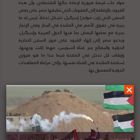
مواد ذات قيمة ضرورية لإعادة بنائها الاقتصادي، وأن هذه
القيود، بالإضافة إلى العقوبات التي تطبقها مصر على بعض
السفن التي زارت موانئ إسرائيل، تشكل تدخلاً ليس له ما
يبرره في حقوق الأمم في الملاحة في البحار وفي الإتجار
بحرية مع بعضها البعض بما فيها الدول العربية وإسرائيل،
ويدعو مصر إلى إنهاء القيود على مرور السفن التجارية
الدولية والبضائع عبر قناة السويس، مهما كانت وجهتها،
وإيقاف كل تدخل في الملاحة فيما عدا ما هو ضروري
لسلامة الملاحة في القناة نفسها، وإلى مراعاة المعاهدات
الدولية المعمول بها.
منظمة بالستاين ليجل تعقد نقاشاً حول الوثائقي
"اللوبي الإسرائيلي في أمريكا" واضطهاد الحراك
الفلسطيني في الجامعات الأمريكية