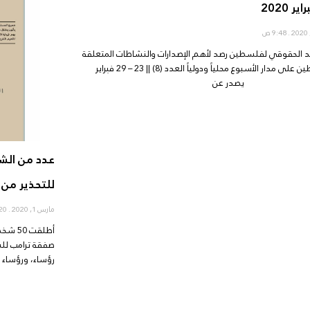
9:48 ص
 الحقوقي لفلسطين رصد لأهم الإصدارات والنشاطات المتعلقة
بفلسطين على مدار الأسبوع محلياً ودولياً العدد (8) || 23 – 29 فبراير
عدد من الشخ
للتحذير من 
مارس 1, 2020
9:20 ص
أطلقت 
صفقة ترامب للسل
رؤساء، ورؤساء وز