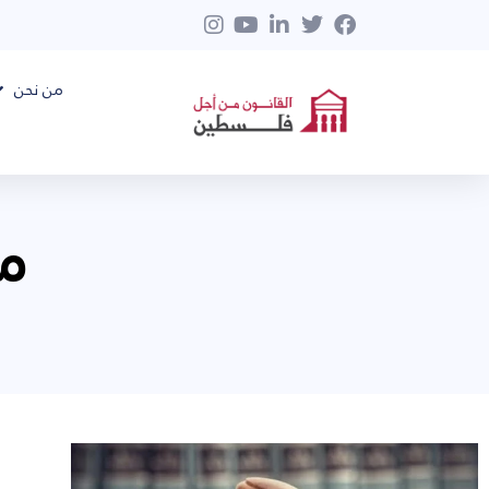
من نحن
مار