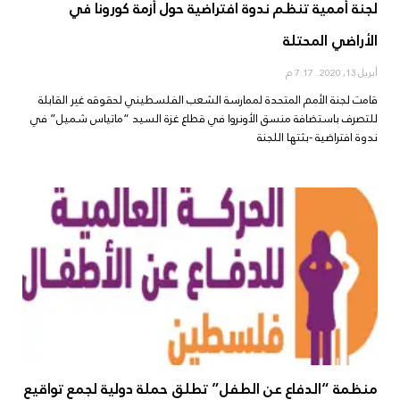
لجنة أممية تنظم ندوة افتراضية حول أزمة كورونا في
الأراضي المحتلة
أبريل 13, 2020
7:17 م
قامت لجنة الأمم المتحدة لممارسة الشعب الفلسطيني لحقوقه غير القابلة
للتصرف باستضافة منسق الأونروا في قطاع غزة السيد “ماتياس شميل” في
ندوة افتراضية -بثتها اللجنة
منظمة “الدفاع عن الطفل” تطلق حملة دولية لجمع تواقيع