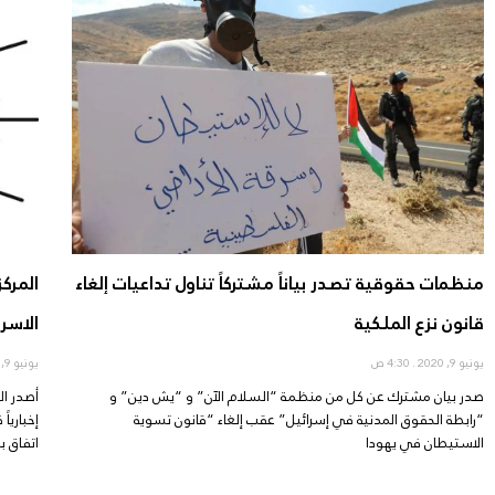
منظمات حقوقية تصدر بياناً مشتركاً تناول تداعيات إلغاء
المرك
قانون نزع الملكية
الاسر
يونيو 9, 2020
4:30 ص
يونيو 9, 2020
صدر بيان مشترك عن كل من منظمة “السلام الآن” و “يش دين” و
أصدر ال
“رابطة الحقوق المدنية في إسرائيل” عقب إلغاء “قانون تسوية
إخباريا
الاستيطان في يهودا
اتفاق ب