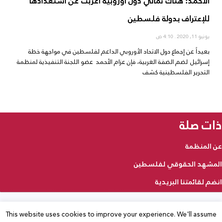
الأحمد: هناك ثماني دول أوروبية أعربت عن استعدادها
للإعتراف بدولة فلسطين
يونيو 11, 2020
4:10 ص
بعيداً عن إجماع دول الاتحاد الأوروبي الداعم لفلسطين في مواجهة خطة
إسرائيل لضم الضفة الغربية، فإن عزام الأحمد عضو اللجنة التنفيذية لمنظمة
التحرير الفلسطينية كشف
ذات صلة
عن المنظمة
المشهد الحقوقي لفلسطين
انضم لقائمتنا البريدية
This website uses cookies to improve your experience. We'll assume
2025 © جميع الحقوق محفوظة