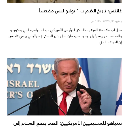
غانتس: تاريخ الضم ب 1 يوليو ليس مقدساً
يونيو 30, 2020
6:36 ص
قبل اجتماعه مع المبعوث الخاص للرئيس الأمريكي دونالد ترامب، آفي بيركويتز،
والسفير لدى إسرائيل ديفيد فريدمان، قال وزير الدفاع الإسرائيلي بيني غانتس،
إن الموعد الذي
نتنياهو للمسيحيين الأمريكيين: الضم يدفع السلام إلى