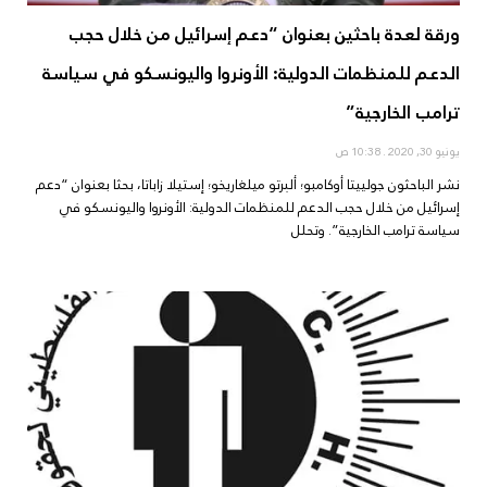
ورقة لعدة باحثين بعنوان “دعم إسرائيل من خلال حجب
الدعم للمنظمات الدولية: الأونروا واليونسكو في سياسة
ترامب الخارجية”
يونيو 30, 2020
10:38 ص
نشر الباحثون جولييتا أوكامبو؛ ألبرتو ميلغاريخو؛ إستيلا زاباتا، بحثا بعنوان “دعم
إسرائيل من خلال حجب الدعم للمنظمات الدولية: الأونروا واليونسكو في
سياسة ترامب الخارجية”. وتحلل