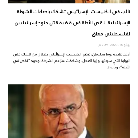
نائب في الكنيست الإسرائيلي تشكك بادعاءات الشرطة
الإسرائيلية بنقص الأدلة في قضية قتل جنود إسرائيليين
لفلسطيني معاق
يوليو 15, 2020
9:39 م
أدلت عايدة توما سليمان، عضو الكنيست الإسرائيلي بظلال من الشك على
الرواية التي سردتها وزارة العدل، وشككت بمزاعم الشرطة بوجود “نقص في
الأدلة”، وبأنه لا