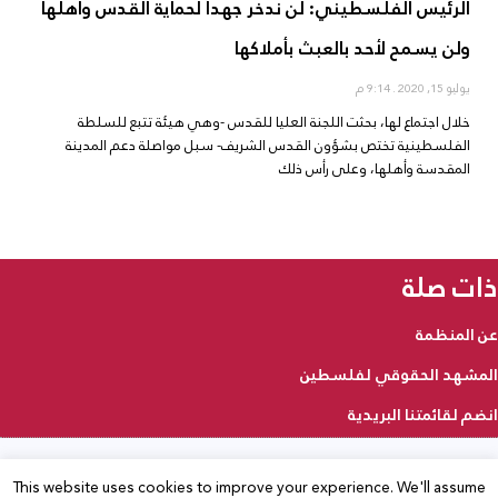
الرئيس الفلسطيني: لن ندخر جهداً لحماية القدس وأهلها
ولن يسمح لأحد بالعبث بأملاكها
يوليو 15, 2020
9:14 م
خلال اجتماع لها، بحثت اللجنة العليا للقدس -وهي هيئة تتبع للسلطة
الفلسطينية تختص بشؤون القدس الشريف- سبل مواصلة دعم المدينة
المقدسة وأهلها، وعلى رأس ذلك
ذات صلة
عن المنظمة
المشهد الحقوقي لفلسطين
انضم لقائمتنا البريدية
This website uses cookies to improve your experience. We'll assume