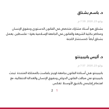
د. باسم بشناق
يوليو 23, 2020
7:58 م
بشناق هو أستاذ مشارك متخصص في القانون الدستوري وحقوق الإنسان
ومحاضر بكلية الشريعة والقانون في الجامعة الإسلامية بغزة – فلسطين. يعمل
بشناق أيضاً كمستشار اللجنة
د. أليس بانيبينتو
يوليو 23, 2020
7:57 م
بانيبينتو هي أستاذة القانون بجامعة كوينز بلفاست بالمملكة المتحدة. تبحث
بانيبينتو في مجالات القانون الدولي وحقوق الإنسان والعدالة الانتقالية، مع
اهتمام إقليمي بالشرق الأوسط. تعكس
2
1