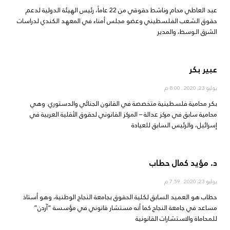
عبد العاطي محام وناشط حقوقي من 22 عاماً، رئيس الهيئة الدولية لدعم
حقوق الشعب الفلسطيني وعضو مجلس أمناء في المعهد الكندي لدراسات
الشرق الـوسط، والمدير
عبير بكر
يوليو 23, 2020
8:00 م
بكر محامية فلسطينية متخصصة في القانون الجنائي والدستوري. وهي
محامية سابق في مركز عدالة – المركز القانوني لحقوق الأقلية العربية في
إسرائيل، والرئيس السابق للعيادة
د. مؤيد كمال حطاب
يوليو 23, 2020
7:59 م
حطاب هو العميد السابق لكلية الحقوق بجامعة النجاح الوطنية، وهو أستاذ
مساعد في جامعة النجاح كما أنه مستشار قانوني في مؤسسة “آردن”
للمحاماة والاستشارات القانونية