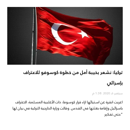
تركيا: نشعر بخيبة أمل من خطوة كوسوفو للاعتراف
بإسرائي
سبتمبر 6, 2020
1:38 م
اعربت انقرة عن استيائها ازاء قرار كوسوفا، ذات الأغلبية المسلمة، الاعتراف
باسرائيل وإقامة بعثتها فى القدس. وقالت وزارة الخارجية التركية في بيان لها
“حتى تفكير