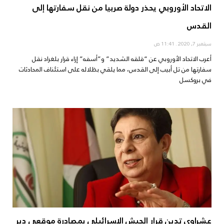
الاتحاد الأوروبي يحذر دولة صربيا من نقل سفارتها إلى
القدس
سبتمبر 7, 2020
11:41 ص
أعرب الاتحاد الأوروبي عن “قلقه الشديد” و”أسفه” إزاء قرار بلغراد نقل
سفارتها من تل أبيب إلى القدس، مما يلقي بظلاله على استئناف المحادثات
في بروكسل
عشراوي تدين قرار الجيش الإسرائيلي بمصادرة موقعي دير