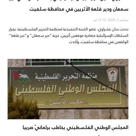
سمعان ودير قلعة الأثريين في محافظة سلفيت
سبتمبر 7, 2020
11:13 ص
نددت حنان عشراوي، عضو اللجنة التنفيذية لمنظمة التحرير الفلسطينية، بقرار
السلطات الإسرائيلية مصادرة موقعين أثريين، خربة “دير سمعان” و”دير قلعة”
الواقعين في محافظة سلفيت، وأكدت
المجلس الوطني الفلسطيني يخاطب برلمانيّ صربيا