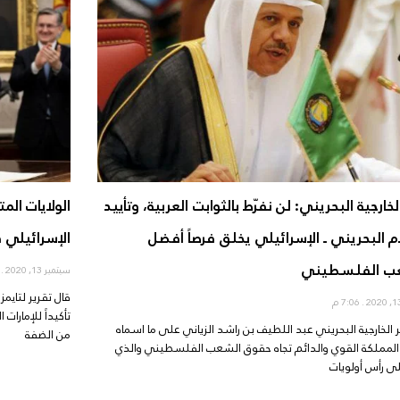
لخارجية البحريني: لن نفرّط بالثوابت العربية، وتأييد
الولايات الم
م البحريني ـ الإسرائيلي يخلق فرصاً أفضل
الإسرائيلي قبل
ب الفلسطيني
سبتمبر 13, 2020
6:41 
قال تقرير لتايمز
7:06 م
تأكيداً للإمارات
ر الخارجية البحريني عبد اللطيف بن راشد الزياني على ما اسماه
من الضفة
لمملكة القوي والدائم تجاه حقوق الشعب الفلسطيني والذي
ى رأس أولويات