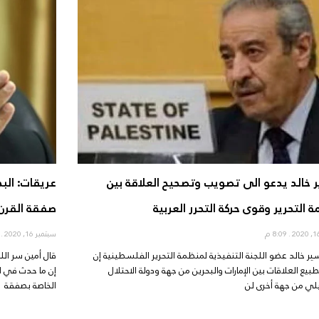
 خالد يدعو الى تصويب وتصحيح العلاقة بين
عريقات: البح
 التحرير وقوى حركة التحرر العربية
صفقة القرن التي
8:09 م
سبتمبر 16, 2020
8:04 
ير خالد عضو اللجنة التنفيذية لمنظمة التحرير الفلسطينية إن
قال أمين سر الل
طبيع العلاقات بين الإمارات والبحرين من جهة ودولة الاحتلال
إن ما حدث في ال
يلي من جهة أخرى لن
الخاصة بصفقة