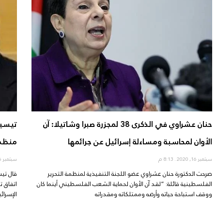
حنان عشراوي في الذكرى 38 لمجزرة صبرا وشاتيلا: آن
تيسير
الأوان لمحاسبة ومساءلة إسرائيل عن جرائمها
منظمة
سبتمبر 16, 2020
8:13 م
سبتمبر 16, 2020
صرحت الدكتورة حنان عشراوي عضو اللجنة التنفيذية لمنظمة التحرير
قال تيس
الفلسطينية قائلة: “لقد آن الأوان لحماية الشعب الفلسطيني أينما كان
اتفاق ت
ووقف استباحة حياته وأرضه وممتلكاته ومقدراته
الإسرائ