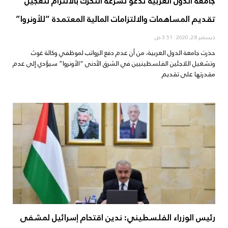
جامعة الدول العربية تدعو لسرعة التحرك بالالتزام لتعجيل
تقديم المساهمات والالتزامات المالية المعتمدة “للأونروا”
ديسمبر 28, 2020
3:51 ص
حذرت جامعة الدول العربية، من أن عدم دفع الرواتب لموظفي وكالة غوث
وتشغيل اللاجئين الفلسطينيين في الشرق الأدنى “الأونروا” سيؤدي إلى عدم
مقدرتها على تقديم
رئيس الوزراء الفلسطيني: ندين اقتحام إسرائيل لمشفى