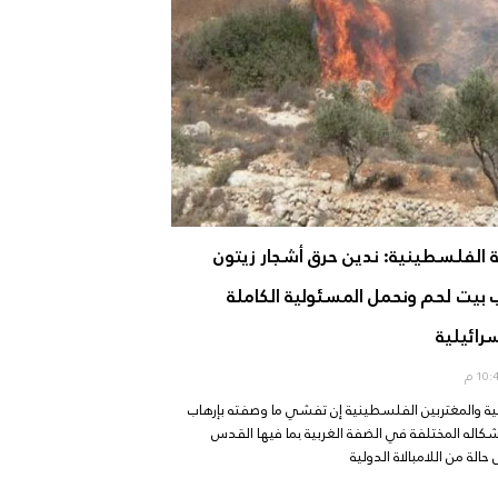
ية الفلسطينية: ندين حرق أشجار زيتون
بيت لحم ونحمل المسئولية الكاملة
رائيلية
رجية والمغتربين الفلسطينية إن تفشي ما وصفته بإرهاب
كاله المختلفة في الضفة الغربية بما فيها القدس
الة من اللامبالاة الدولية