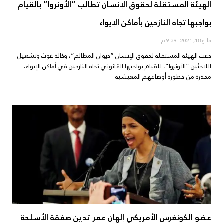
الهيئة المستقلة لحقوق الإنسان تطالب “الأونروا” بالقيام
بواجبها تجاه النازحين بأماكن الإيواء
مايو 18, 2021
9:39 م
دعت الهيئة المستقلة لحقوق الإنسان “ديوان المظالم”، وكالة غوث وتشغيل
اللاجئين “الأونروا”، للقيام بواجبها القانوني تجاه النازحين في أماكن الإيواء،
محذرة من خطورة أوضاعهم المعيشية
عضو الكونغرس الأمريكي إلهان عمر تدين صفقة الأسلحة