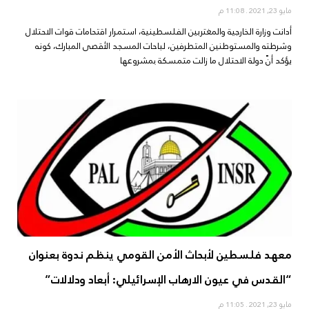
مايو 23, 2021
11:08 م
أدانت وزارة الخارجية والمغتربين الفلسطينية، استمرار اقتحامات قوات الاحتلال
وشرطته والمستوطنين المتطرفين، لباحات المسجد الأقصى المبارك، كونه
يؤكد أنّ دولة الاحتلال ما زالت متمسكة بمشروعها
معهد فلسطين لأبحاث الأمن القومي ينظم ندوة بعنوان
“القدس في عيون الارهاب الإسرائيلي: أبعاد ودلالات”
مايو 23, 2021
11:05 م