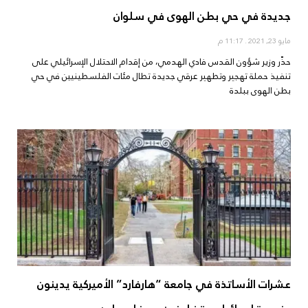
جديدة في حي بطن الهوى في سلوان
مايو 23, 2021
11:17 م
حذّر وزير شؤون القدس فادي الهدمي، من إقدام الاحتلال الإسرائيلي على
تنفيذ حملة تهجير وتطهير عرقي جديدة تطال مئات الفلسطينيين في حي
بطن الهوى ببلدة
عشرات الأساتذة في جامعة “هارفارد” الأميركية يدينون