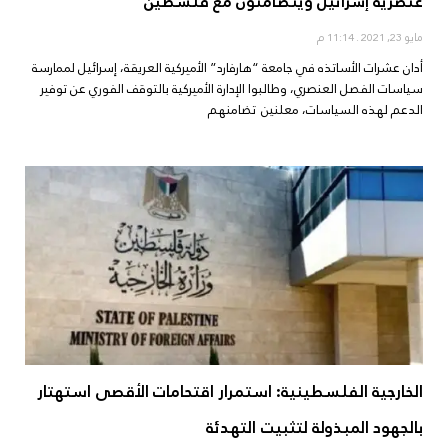
عنصرية إسرائيل ويتضامنون مع فلسطين
مايو 23, 2021
11:14 م
أدان عشرات الأساتذه في جامعة “هارفارد” الأميركية العريقة، إسرائيل لممارسة
سياسات الفصل العنصري، وطالبوا الإدارة الأميركية بالتوقف الفوري عن توفير
الدعم لهذه السياسات، معلنين تضامنهم
الخارجية الفلسطينية: استمرار اقتحامات الأقصى استهتار
بالجهود المبذولة لتثبيت التهدئة