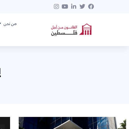
من نحن
ي