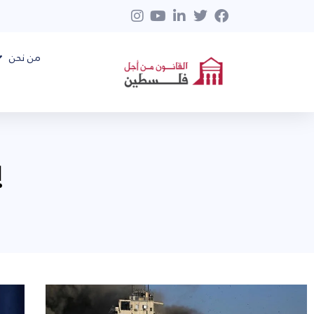
من نحن
ي