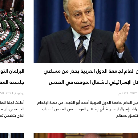
ن العام لجامعة الدول العربية يحذر من مساعي
البرلمان ال
لال الإسرائيلي لإشعال الموقف في القدس
جلسته المق
9:01 م
يونيو 7, 2021
8:58 م
مين العام لجامعة الدول العربية أحمد أبو الغيط، من مغبة الإقدام
أعلنت لجنة الح
راءات إسرائيلية من شأنها إشعال الموقف في القدس لأسباب
التونسي، أن مك
تتعلق بمصالح
الذي يتضمّن تح