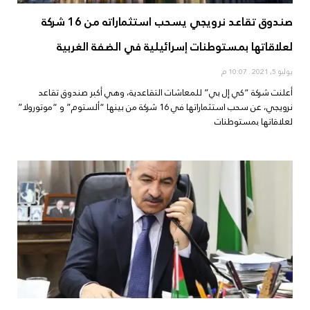
صندوق تقاعد نرويجي يسحب استثماراته من 16 شركة
لعلاقاتها بمستوطنات إسرائيلية في الضفة الغربية
يوليو 5, 2021
10:07 م
أعلنت شركة “كي إل بي” للمعاشات التقاعدية، وهي أكبر صندوق تقاعد
نرويجي، عن سحب استثماراتها في 16 شركة من بينها “ألستوم” و “موتورولا”
لعلاقاتها بمستوطنات