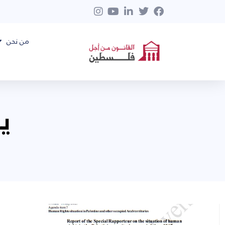
من نحن
يول