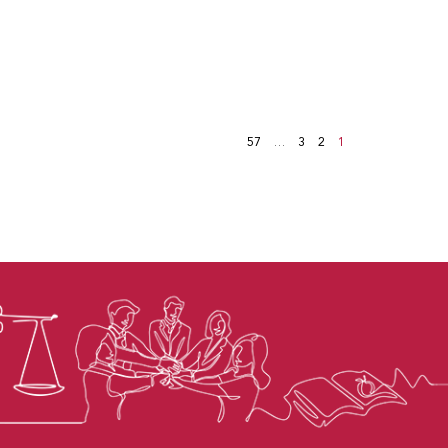
57
…
3
2
1