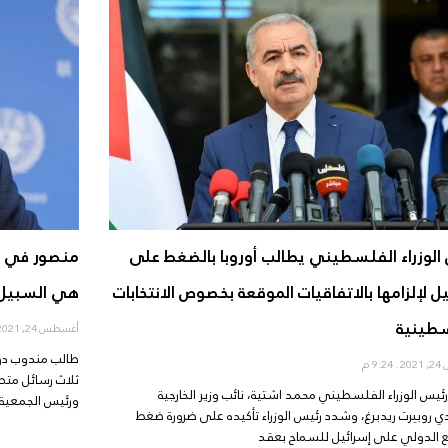
الوزراء الفلسطيني يطالب أوروبا بالضغط على
منصور في رس
يل لإلزامها بالاتفاقيات الموقعة بخصوص الانتخابات
هي السبيل ا
سطينية
أغسطس 24, 2021
طالب مندوب دول
20
9:24 م
ثلاث رسائل متطا
ئيس الوزراء الفلسطيني محمد اشتية، نائب وزير الخارجية
ورئيس الجمعية ا
 روبيرت ريدبرغ، وشدد رئيس الوزراء تأكيده على ضرورة ضغط
ع الدولي على إسرائيل للسماح بعقد