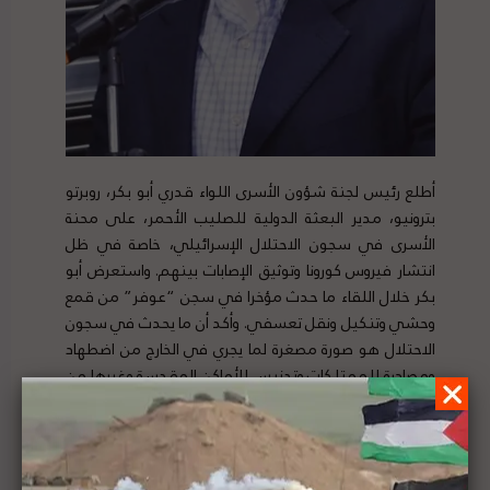
أطلع رئيس لجنة شؤون الأسرى اللواء قدري أبو بكر، روبرتو
بترونيو، مدير البعثة الدولية للصليب الأحمر، على محنة
الأسرى في سجون الاحتلال الإسرائيلي، خاصة في ظل
انتشار فيروس كورونا وتوثيق الإصابات بينهم. واستعرض أبو
بكر خلال اللقاء ما حدث مؤخرا في سجن “عوفر” من قمع
وحشي وتنكيل ونقل تعسفي. وأكد أن ما يحدث في سجون
الاحتلال هو صورة مصغرة لما يجري في الخارج من اضطهاد
ومصادرة للممتلكات وتدنيس للأماكن المقدسة وغيرها من
الانتهاكات التي تلتهم الحق الفلسطيني. لتفاصيل الخبر
ومصدره الأصلي،
هنا