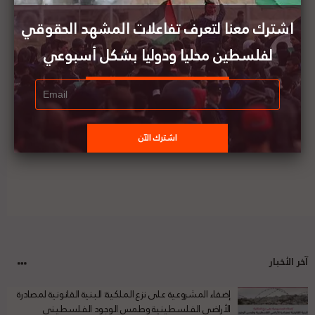
بضرورة توفير الدعم اللازم للأونروا
اشترك معنا لتعرف تفاعلات المشهد الحقوقي
لفلسطين محليا ودوليا بشكل أسبوعي
'بتسليم' تندد بسياسة النقل القسريّ للسكّان
الفلسطينيّين والاستيلاء على أراضيهم
آخر الأخبار
إضفاء المشروعية على نزع الملكية: البنية القانونية لمصادرة
الأراضي الفلسطينية وطمس الوجود الفلسطيني