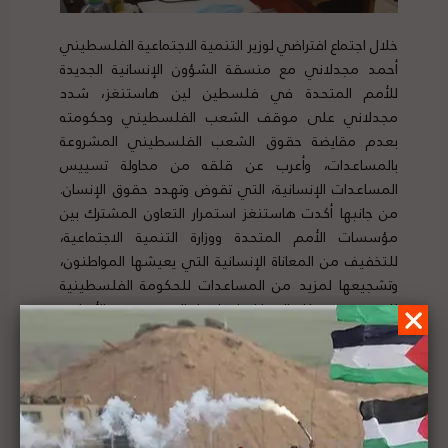
خلال اجتماع افتراضي لوزير التنمية الاجتماعية الفلسطيني
أحمد مجدلاني مع منسقة الشؤون الإنسانية الجديدة
للأمم المتحدة في فلسطين لين هاستنغز، شدد
مجدلاني على موقف الشعب الفلسطيني وحكومته
بعدم مقايضة حقوق الشعب الفلسطيني المشروعة
بالمساعدات، وأعرب عن قلقه من محاولة تسييس
المساعدات الإنسانية، التي تقوض وتهدد حقوق الإنسان.
من جانبها أكدت هاستنغز استمرار التعاون المشترك بين
مؤسسات الأمم المتحدة ووزارة التنمية الاجتماعية،
للتخفيف من المعاناة الإنسانية التي يعيشها المواطنون،
وتشجيعها لمزيد من المساعدات للحكومة الفلسطينية
للتخفيف من تلك المعاناة. لتفاصيل الخبر ومصدره الأصلي،
هنا
نائب رئيس الوزراء الفلسطيني يطالب الأمم المتحدة