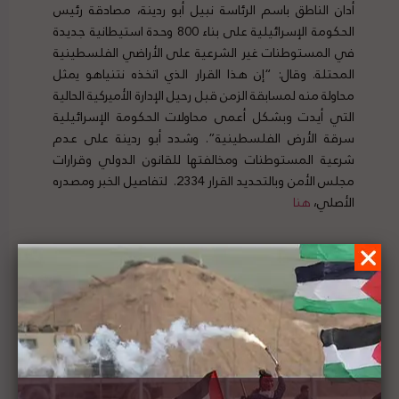
أدان الناطق باسم الرئاسة نبيل أبو ردينة، مصادقة رئيس
الحكومة الإسرائيلية على بناء 800 وحدة استيطانية جديدة
في المستوطنات غير الشرعية على الأراضي الفلسطينية
المحتلة. وقال: “إن هذا القرار الذي اتخذه نتنياهو يمثل
محاولة منه لمسابقة الزمن قبل رحيل الإدارة الأميركية الحالية
التي أيدت وبشكل أعمى محاولات الحكومة الإسرائيلية
سرقة الأرض الفلسطينية”. وشدد أبو ردينة على عدم
شرعية المستوطنات ومخالفتها للقانون الدولي وقرارات
مجلس الأمن وبالتحديد القرار 2334. لتفاصيل الخبر ومصدره
الأصلي،
هنا
اللجنة الرئاسية العليا لمتابعة شؤون الكنائس في
فلسطين تحذر من تنفيذ مشروع تهويدي يستهدف
هوية البلدة القديمة في القدس