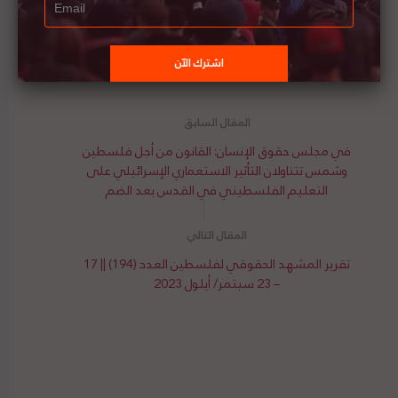
(استخدم الكود “imseis23” للحصول على خصم 20٪)
لقراءة مقال القانون من أجل فلسطين:
انقر/ي هنا
في مجلس حقوق الإنسان: القانون من أجل فلسطين
وشمس تتناولان التأثير الاستعماري الإسرائيلي على
التعليم الفلسطيني في القدس بعد الضم
تقرير المشهد الحقوقي لفلسطين العدد (194) || 17
– 23 سبتمر/ أيلول 2023