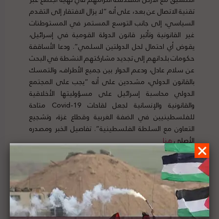
تقنية الاتصال عن بعد، على أنه “لا يزال الافتقار إلى التقدم
السياسي، إلى جانب التوسع المستمر في المستوطنات
غير القانونية وتأثير قانون الدولة القومية في إسرائيل،
يقوض أي احتمال لحل الدولتين السلمي”. ودعا الأساقفة
حكومات بلدانهم إلى تجديد مشاركتهم النشطة في البحث
عن سلام عادل، ودعم الحوار بين جميع الأطراف، والتمسك
بالقانون الدولي، مشددين على أنه “يجب على المجتمع
الدولي محاسبة إسرائيل على مسؤوليتها الأخلاقية
والقانونية والإنسانية لجعل لقاحات Covid-19 متاحة
للفلسطينيين في الضفة الغربية وقطاع غزة، وتشجيع
التعاون مع السلطة الفلسطينية”. تفاصيل الخبر ومصدره
الأصلي
هنا
رئيس الوزراء الفلسطيني يطالب المجتمع الدولي
بتوفير الحماية للشعب الفلسطيني من اعتداءات
المستوطنين