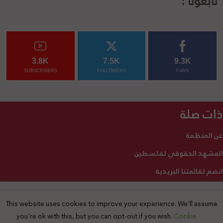
تابعونا :
3.8K
7.5K
9.3K
SUBSCRIBERS
FOLLOWERS
FANS
ذات صلة
عن المنظمة
المشهد الحقوقي لفلسطين
انضم لقائمتنا البريدية
This website uses cookies to improve your experience. We'll assume
2025 © جميع الحقوق محفوظة
you're ok with this, but you can opt-out if you wish.
Cookie