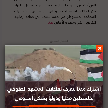
التي أدت إلى نشوب الحريق فيه، ما أسفر عن مقتل 3 افراد
من العائلة الفلسطينية. وعلى الرغم من ذلك، برأت
المحكمة المستوطن من تهمة الانتماء إلى جماعة إرهابية.
لتفاصيل الخبر ومصدره الأصلي،
هنا
نتنياهو: سوف نحارب تحقيق الجنائية الدولية في
فلسطين
نتنياهو: حان الوقت لتنفيذ سيادة إسرائيل على الضفة
الغربية
اشترك معنا لتعرف تفاعلات المشهد الحقوقي
لفلسطين محليا ودوليا بشكل أسبوعي