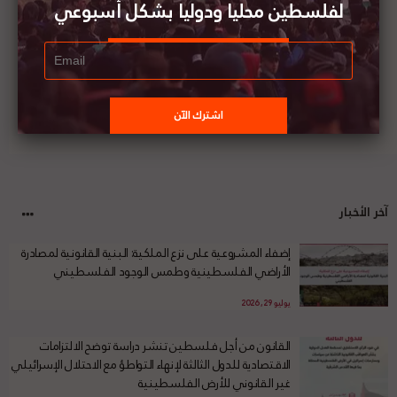
لفلسطين محليا ودوليا بشكل أسبوعي
آخر الأخبار
إضفاء المشروعية على نزع الملكية: البنية القانونية لمصادرة
الأراضي الفلسطينية وطمس الوجود الفلسطيني
يوليو 29, 2026
القانون من أجل فلسطين تنشر دراسة توضح الالتزامات
الاقتصادية للدول الثالثة لإنهاء التواطؤ مع الاحتلال الإسرائيلي
غير القانوني للأرض الفلسطينية