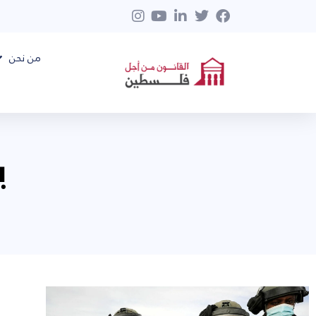
من نحن
ين