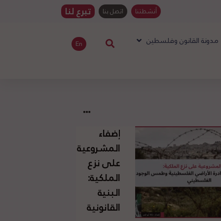
تبرع لنا
أنشطتنا
اتصل بنا
مدونة القانون وفلسطين
En
إضفاء
المشروعية
على نزع
الملكية:
البنية
القانونية