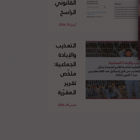
القانوني
الإسرائيلي
الراسخ
غير
للاجئين
القانوني
أبريل 15, 2026
الفلسطينيين
للأرض
وحقهم
الفلسطينية
التعذيب
في العودة
والإبادة
بموجب
الجماعية:
القانون
ملخّص
الدولي
تقرير
المقرّرة
الخاصة
مارس 24, 2026
للأمم
المتحدة
بشأن
الاستخدام