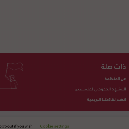
ذات صلة
عن المنظمة
المشهد الحقوقي لفلسطين
انضم لقائمتنا البريدية
تبرع لنا
أنشطتنا
اتصل بنا
opt-out if you wish.
Cookie settings