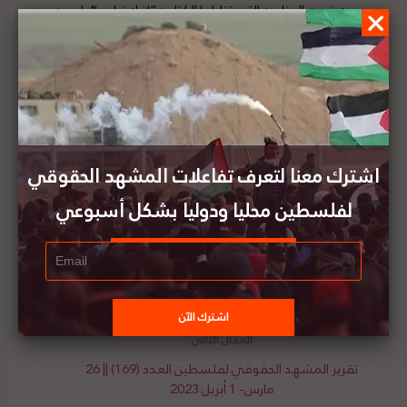
ومن ضمن العناوين التي تناولها الكتاب: “إفلات إسرائيل من
القواعد القطعية”، و”الغزو الإسرائيلي غير المشروع
لفلسطين عام 1967″، و “احتلال فلسطين من عدسة
TWAIL” و”القضاء الجنائي في ظل الاحتلال: اتفاقيات
أوسلو والمحكمة الجنائية الدولية” ، و “استخدام إسرائيل
لنظام القضاء العسكري كأداة ضم”.
لتفاصيل الكتاب ومصدره الأصلي،
هنا
اشترك معنا لتعرف تفاعلات المشهد الحقوقي
لفلسطين محليا ودوليا بشكل أسبوعي
أعلن مركز الحق للقانون الدولي التطبيقي عن فتح
الباب لتقديم الطلبات لبرنامج المدرسة الصيفية لعام
2023
تقرير المشهد الحقوقي لفلسطين العدد (169) || 26
مارس- 1 أبريل 2023