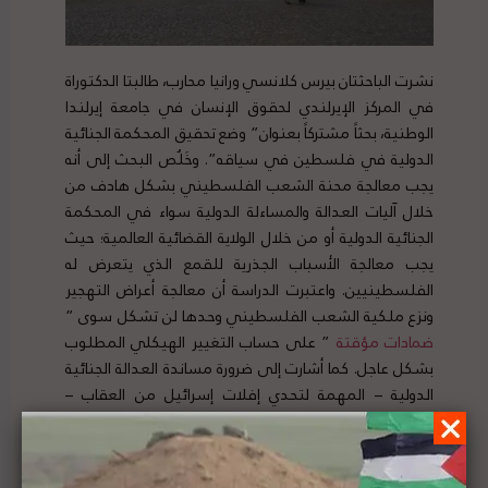
نشرت الباحثتان بيرس كلانسي ورانيا محارب، طالبتا الدكتوراة
في المركز الإيرلندي لحقوق الإنسان في جامعة إيرلندا
الوطنية، بحثاً مشتركاً بعنوان” وضع تحقيق المحكمة الجنائية
الدولية في فلسطين في سياقه”. وخَلُص البحث إلى أنه
يجب معالجة محنة الشعب الفلسطيني بشكل هادف من
خلال آليات العدالة والمساءلة الدولية سواء في المحكمة
الجنائية الدولية أو من خلال الولاية القضائية العالمية؛ حيث
يجب معالجة الأسباب الجذرية للقمع الذي يتعرض له
الفلسطينيين. واعتبرت الدراسة أن معالجة أعراض التهجير
ونزع ملكية الشعب الفلسطيني وحدها لن تشكل سوى ”
ضمادات مؤقتة
” على حساب التغيير الهيكلي المطلوب
بشكل عاجل. كما أشارت إلى ضرورة مساندة العدالة الجنائية
الدولية – المهمة لتحدي إفلات إسرائيل من العقاب –
بالعقوبات وغيرها من الإجراءات القسرية الفعالة من قبل
دول ثالثة في محاولة لإنهاء الوضع غير القانوني المفروض
على الشعب الفلسطيني ومنع ارتكاب المزيد من الجرائم