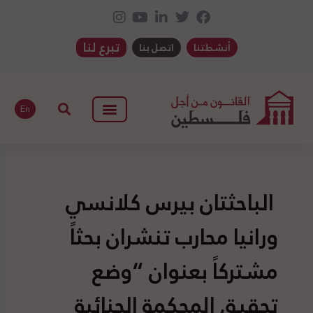
تبرع لنا
أنشطتنا
اتصل بنا
En
الباحثتان بيرس كلانسي
ورانيا محارب تنشران بحثاً
مشتركاً بعنوان “وضع
تحقيق المحكمة الجنائية