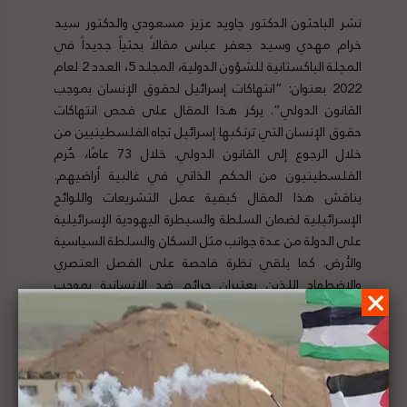
نشر الباحثون الدكتور جاويد عزيز مسعودي والدكتور سيد
خرام مهدي وسيد جعفر عباس مقالاً بحثياً جديداً في
المجلة الباكستانية للشؤون الدولية، المجلد 5، العدد 2 لعام
2022 بعنوان: “انتهاكات إسرائيل لحقوق الإنسان بموجب
القانون الدولي”. يركز هذا المقال على فحص انتهاكات
حقوق الإنسان التي ترتكبها إسرائيل تجاه الفلسطينيين من
خلال الرجوع إلى القانون الدولي. خلال 73 عامًا، حُرم
الفلسطينيون من الحكم الذاتي في غالبية أراضيهم.
يناقش هذا المقال كيفية عمل التشريعات واللوائح
الإسرائيلية لضمان السلطة والسيطرة اليهودية الإسرائيلية
على الدولة من عدة جوانب مثل السكان والسلطة السياسية
والأرض. كما يلقي نظرة فاحصة على الفصل العنصري
والاضطهاد اللذين يعتبران جرائم ضد الإنسانية بموجب
القانون الدولي. لقراءة المزيد، انقر
هنا
.
تقرير المشهد الحقوقي لفلسطين العدد (125) || 22