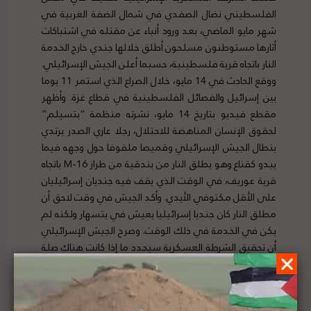
الفلسطيني نضال الصفدي في شمال الضفة الغربية في
شهر مايو الماضي، بعد ورود أنباء عن مقتله في اشتباكات
أثارها مستوطنون مسلحون أطلق خلالها جندي خارج الخدمة
النار باتجاه قرية فلسطينية، حسبما أعلن الجيش الإسرائيلي.
ووقع الحادث في 14 مايو، خلال الصراع الذي استمر 11 يوما
بين إسرائيل والفصائل الفلسطينية في قطاع غزة. وأظهر
مقطع فيديو بتاريخ 14 مايو، نشرته منظمة “بتسيلم”
لحقوق الإنسان المناهضة للاحتلال، رجلا عاري الصدر يرتدي
بنطال الجيش الإسرائيلي وقميصا ملفوفا حول وجهه فيما
يبدو كقناع وهو يطلق النار من بندقية من طراز M-16 باتجاه
قرية عوريف، في الوقت الذي يقف فيه جنديان إسرائيليان
على الأقل مكتوفي الأيدي. وأكد الجيش في وقت لاحق أن
مطلق النار كان جنديا إسرائيليا يعيش في يتسهار ولكنه لم
يكن في الخدمة في ذلك الوقت. وصرح الجيش الإسرائيلي
أن تحقيق الشرطة العسكرية سيحدد ما إذا كانت هناك صلة
بين مقتل الصفدي والحادث في الفيديو، وكذلك التحقيق
في سلوك الجندي خارج الخدمة وضباط الجيش الإسرائيلي،
الذين خدموا في كتيبة احتياط كانت متمركزة في المنطقة.