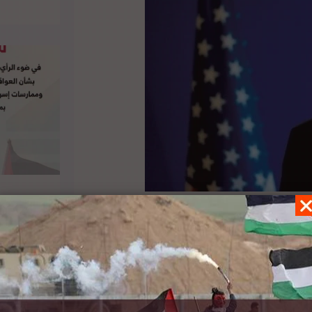
دن مع “الوضع الإنساني الخطير في غزة” وأنها سوف
وقال بلينكن إن وقف إطلاق النار “حاسم” للولايات
لتين. وقال “يجب أن يبدأ ذلك الآن بالتعامل مع الوضع
م من ذلك، إشراك الجانبين في محاولة للبدء في إجراء
سطينيون من العيش بمقاييس متساوية من الأمن
مل وان تتاح لهم الفرص وان يعيشوا في امن كما هو