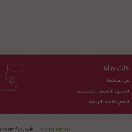
ذات صلة
عن المنظمة
المشهد الحقوقي لفلسطين
انضم لقائمتنا البريدية
تبرع لنا
أنشطتنا
اتصل بنا
opt-out if you wish.
Cookie settings