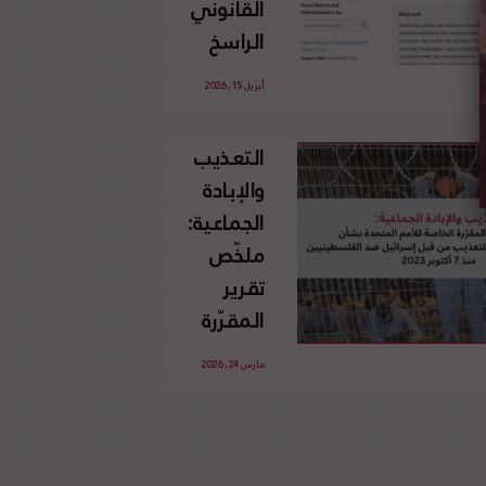
القانوني
الإسرائيلي
الراسخ
غير
للاجئين
القانوني
أبريل 15, 2026
الفلسطينيين
للأرض
وحقهم
الفلسطينية
التعذيب
في العودة
والإبادة
بموجب
الجماعية:
القانون
ملخّص
الدولي
تقرير
المقرّرة
الخاصة
مارس 24, 2026
للأمم
المتحدة
بشأن
الاستخدام