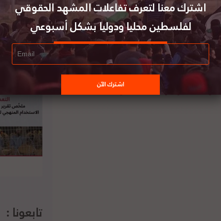
قال بلينكن ان الادارة ستعتمد على “أطراف مستقلة
اشترك معنا لتعرف تفاعلات المشهد الحقوقي
طة شبه حكومية”. لتفاصيل الخبر ومصدره الأصلي،
لفلسطين محليا ودوليا بشكل أسبوعي
ر شؤون القدس يحذر من حملة تهجير وتطهير
قي جديدة في حي بطن الهوى في سلوان
تابعونا :