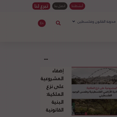
تبرع لنا
أنشطتنا
اتصل بنا
مدونة القانون وفلسطين
En
إضفاء
المشروعية
على نزع
الملكية:
البنية
القانونية