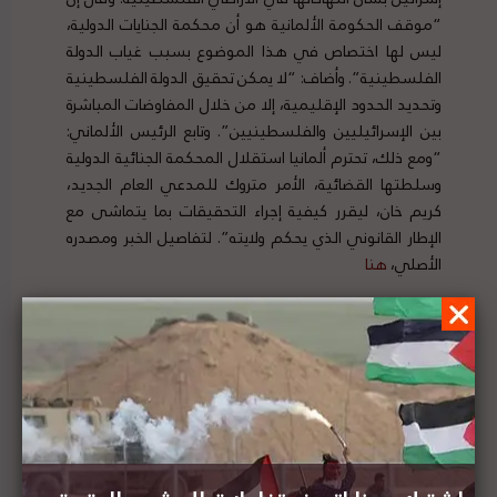
“موقف الحكومة الألمانية هو أن محكمة الجنايات الدولية،
ليس لها اختصاص في هذا الموضوع بسبب غياب الدولة
الفلسطينية”. وأضاف: “لا يمكن تحقيق الدولة الفلسطينية
وتحديد الحدود الإقليمية، إلا من خلال المفاوضات المباشرة
بين الإسرائيليين والفلسطينيين”. وتابع الرئيس الألماني:
“ومع ذلك، تحترم ألمانيا استقلال المحكمة الجنائية الدولية
وسلطتها القضائية، الأمر متروك للمدعي العام الجديد،
كريم خان، ليقرر كيفية إجراء التحقيقات بما يتماشى مع
الإطار القانوني الذي يحكم ولايته”. لتفاصيل الخبر ومصدره
الأصلي،
هنا
منظمة هيومن رايتس ووتش: آن لكندا أن تعترف بواقع
الفصل العنصري في إسرائيل وفلسطين