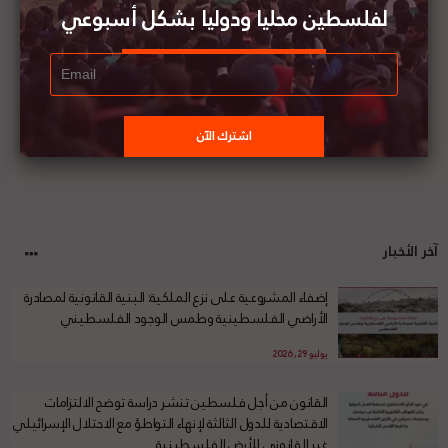
بقيمة 164 مليون دولار
لفلسطين محليا ودوليا بشكل أسبوعي
آخر الأخبار
إضفاء المشروعية على نزع الملكية: البنية القانونية لمصادرة
الأراضي الفلسطينية وطمس الوجود الفلسطيني
يوليو 29, 2026
القانون من أجل فلسطين تنشر دراسة توضح الالتزامات
الاقتصادية للدول الثالثة لإنهاء التواطؤ مع الاحتلال الإسرائيلي
غير القانوني للأرض الفلسطينية