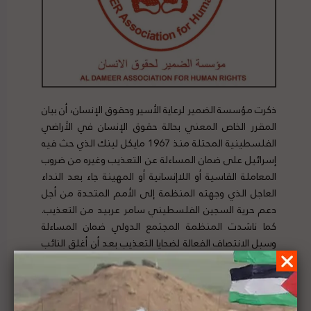
ذكرت مؤسسة الضمير لرعاية الأسير وحقوق الإنسان، أن بيان
المقرر الخاص المعني بحالة حقوق الإنسان في الأراضي
الفلسطينية المحتلة منذ 1967 مايكل لينك الذي حث فيه
إسرائيل على ضمان المساءلة عن التعذيب وغيره من ضروب
المعاملة القاسية أو اللاإنسانية أو المهينة جاء بعد النداء
العاجل الذي وجهته المنظمة إلى الأمم المتحدة من أجل
دعم حرية السجين الفلسطيني سامر عربيد من التعذيب.
كما ناشدت المنظمة المجتمع الدولي ضمان المساءلة
وسبل الانتصاف الفعالة لضحايا التعذيب بعد أن أغلق النائب
العام الإسرائيلي التحقيقات ضد جهاز الأمن الإسرائيلي في
الظروف التي أدت إلى دخول الأسير عربيد إلى المستشفى.
لتفاصيل الخبر ومصدره الأصلي،
هنا