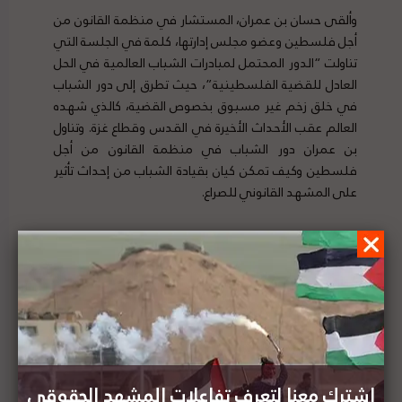
وألقى حسان بن عمران، المستشار في منظمة القانون من
أجل فلسطين وعضو مجلس إدارتها، كلمة في الجلسة التي
تناولت “الدور المحتمل لمبادرات الشباب العالمية في الحل
العادل للقضية الفلسطينية”، حيث تطرق إلى دور الشباب
في خلق زخم غير مسبوق بخصوص القضية، كالذي شهده
العالم عقب الأحداث الأخيرة في القدس وقطاع غزة. وتناول
بن عمران دور الشباب في منظمة القانون من أجل
فلسطين وكيف تمكن كيان بقيادة الشباب من إحداث تأثير
على المشهد القانوني للصراع.
بتنظيم من فريق عمل لجنة حقوق الإنسان ونقابة
المحامين الماليزيين: القانون من أجل فلسطين تشارك
في ندوة حول فلسطين والعدالة الدولية
اشترك معنا لتعرف تفاعلات المشهد الحقوقي