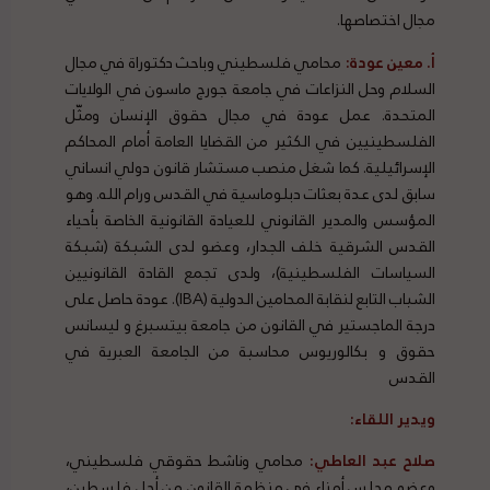
مجال اختصاصها.
أ. م
عين عودة:
محامي فلسطيني وباحث دكتوراة في مجال
السلام وحل النزاعات في جامعة جورج ماسون في الولايات
المتحدة. عمل عودة في مجال حقوق الإنسان ومثّل
الفلسطينيين في الكثير من القضايا العامة أمام المحاكم
الإسرائيلية. كما شغل منصب مستشار قانون دولي انساني
سابق لدى عدة بعثات دبلوماسية في القدس ورام الله. وهو
المؤسس والمدير القانوني للعيادة القانونية الخاصة بأحياء
القدس الشرقية خلف الجدار، وعضو لدى الشبكة (شبكة
السياسات الفلسطينية)، ولدى تجمع القادة القانونيين
الشباب التابع لنقابة المحامين الدولية (IBA). عودة حاصل على
درجة الماجستير في القانون من جامعة بيتسبرغ و ليسانس
حقوق و بكالوريوس محاسبة من الجامعة العبرية في
القدس
ويدير اللقاء:
صلاح عبد العاطي:
محامي وناشط حقوقي فلسطيني،
وعضو مجلس أمناء في منظمة القانون من أجل فلسطين،