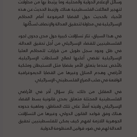
وسائل الإعلام الدولية والمحلية، وما يرتبط بها من محاولات
لتهجير العائلات الفلسطينية هناك. وارتبط الحديث عن هذه
الأحياء بالحديث حول القضايا المرفوعة أمام المحاكم
الإسرائيلية في محاولة لتحقيق العدالة والإنصاف لسكّانها.
في هذا السياق، تثار تساؤلات كبيرة حول مدى جدوى لجوء
الفلسطينيين للقضاء الإسرائيلي من أجل تحقيق العدالة،
في ظل وجود سجل طويل من قرارات للمحاكم العليا
الإسرائيلية تقضي أغلبها لصالح السلطات الإسرائيلية،
بالأخص عندما يتعلق الأمر بقضايا مثل الاستيطان وملكية
الأراضي وهدم المنازل وغيرها من القضايا الديموغرافية
الواقعة في صلب الصراع الفلسطيني-الإسرائيلي.
في المقابل من ذلك، يثار سؤال آخر في الأراضي
الفلسطينية المحتلة متعلق بمدى قانونية بسط القضاء
الإسرائيلي ولايته أصلأ على تلك المناطق، وماهية حدوده
هناك وفق قواعد القانون الدولي، وغيرها من التساؤلات
الجوهرية اللازمة لفهم كيف يمكن للفلسطينيين تحقيق
العدالة لهم في ضوء قوانين المنظومة الدولية.