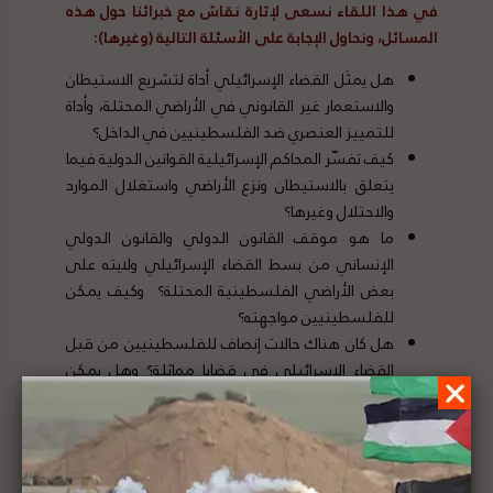
في هذا اللقاء نسعى لإثارة نقاش مع خبرائنا حول هذه
المسائل، ونحاول الإجابة على الأسئلة التالية (وغيرها):
هل يمثَل القضاء الإسرائيلي أداة لتشريع الاستيطان
والاستعمار غير القانوني في الأراضي المحتلة، وأداة
للتمييز العنصري ضد الفلسطينيين في الداخل؟
كيف تفسّر المحاكم الإسرائيلية القوانين الدولية فيما
يتعلق بالاستيطان ونزع الأراضي واستغلال الموارد
والاحتلال وغيرها؟
ما هو موقف القانون الدولي والقانون الدولي
الإنساني من بسط القضاء الإسرائيلي ولايته على
بعض الأراضي الفلسطينية المحتلة؟ وكيف يمكن
للفلسطينيين مواجهته؟
هل كان هناك حالات إنصاف للفلسطينيين من قبل
القضاء الإسرائيلي في قضايا مماثلة؟ وهل يمكن
للفلسطينيين الاستفادة من تلك التجارب في
القضايا الحالية؟
في حال ثبات عدم إنصاف القضاء الإسرائيلي، هل
هناك سُبل للاستئناف لدى المنظومة الدولية وفق