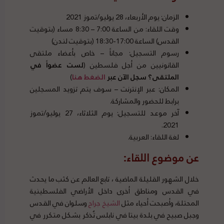
الزمان: يوم الأربعاء، 28 يوليو/تموز 2021
وقت اللقاء: من الساعة 7:00 – 8:30 مساء (بتوقيت
القدس) الساعة 17:00-18:30 (بتوقيت لندن)
رسوم التسجيل: مجاناً – خاص بأعضاء ملتقى
القانونيين من أجل فلسطين (
لست عضواً في
الملتقى؟ سجل الآن عبر
الضغط هنا
)
المكان: عبر الإنترنت – سوف يتم تزويد المسجلين
برابط للحضور والمشاركة.
آخر موعد للتسجيل: يوم الثلاثاء، 27 يوليو/تموز
2021.
لغة اللقاء: العربية.
عن موضوع اللقاء:
خلال الشهور القليلة الماضية ، تابع العالم عن كثب ما يحدث
في القدس ومناطق أخرى داخل الأراضي الفلسطينية
المحتلة، وأصبحت أحياء مثل
الشيخ جراح
وسلوان في القدس
وجبل صبيح في بلدة بيتا في نابلس تُذكر بشكل متكرر في